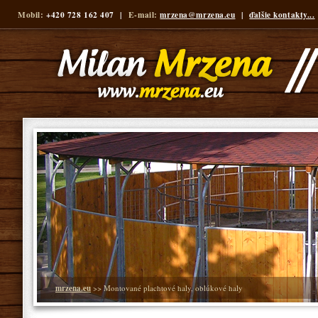
Mobil:
+420 728 162 407 |
E-mail:
mrzena@mrzena.eu
|
ďalšie kontakty...
mrzena.eu
>> Montované plachtové haly, oblúkové haly